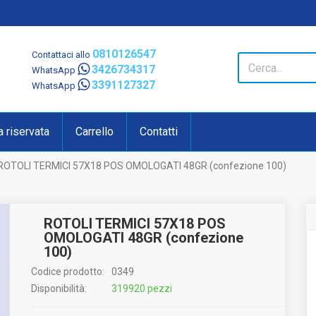
0810126547
Contattaci allo
3426734317
WhatsApp
3391127327
WhatsApp
a riservata
Carrello
Contatti
ROTOLI TERMICI 57X18 POS OMOLOGATI 48GR (confezione 100)
ROTOLI TERMICI 57X18 POS
OMOLOGATI 48GR (confezione
100)
Codice prodotto:
0349
Disponibilità:
319920 pezzi