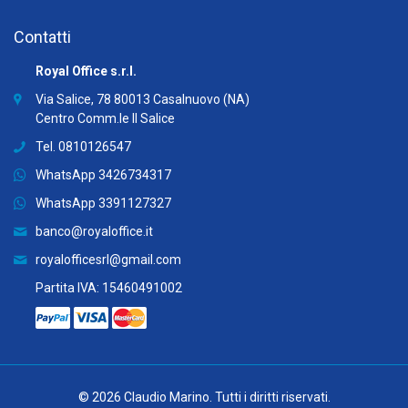
Contatti
Royal Office s.r.l.
Via Salice, 78 80013 Casalnuovo (NA)
Centro Comm.le Il Salice
Tel. 0810126547
WhatsApp
3426734317
WhatsApp
3391127327
banco@royaloffice.it
royalofficesrl@gmail.com
Partita IVA: 15460491002
© 2026
Claudio Marino
. Tutti i diritti riservati.